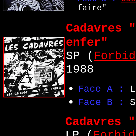
faire"
Cadavres "
enfer"
SP (
Forbid
1988
Face A :
L
Face B :
S
Cadavres "
LP (
Forbid