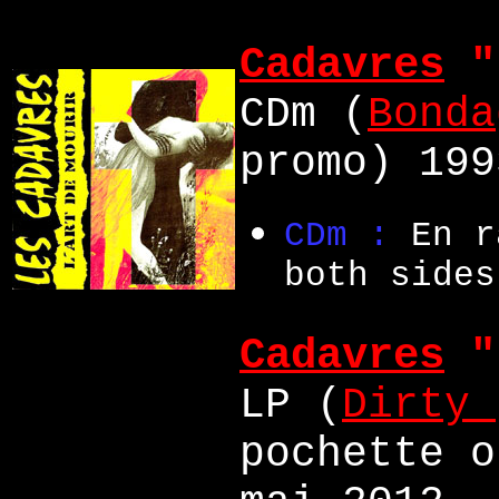
Cadavres
"
CDm (
Bonda
promo) 199
CDm :
En r
both side
Cadavres
"
LP (
Dirty 
pochette o