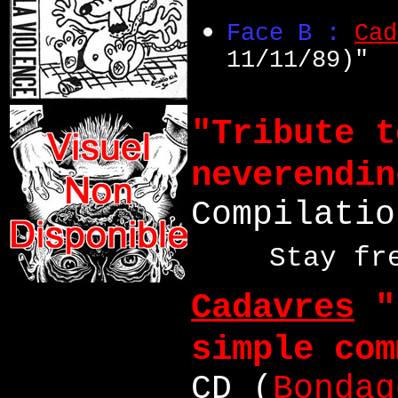
Face B :
Cad
11/11/89)"
"Tribute t
neverendin
Compilatio
Stay fr
Cadavres
"
simple com
CD (
Bondag