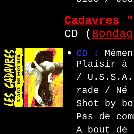
side / Jou
Cadavres
"
CD (
Bondag
CD :
Mémen
Plaisir à 
/ U.S.S.A.
rade / Né 
Shot by bo
Pas de com
A bout de 