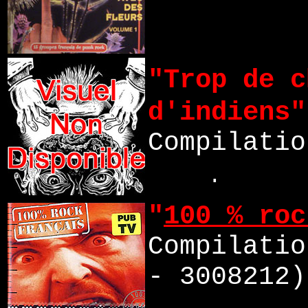
"Trop de c
d'indiens"
Compilatio
.
"
100 % roc
Compilatio
- 3008212)