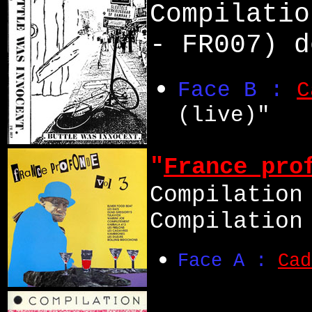
Compilatio
- FR007) d
Face B :
C
(live)"
"
France pro
Compilation
Compilation
Face A :
Cad