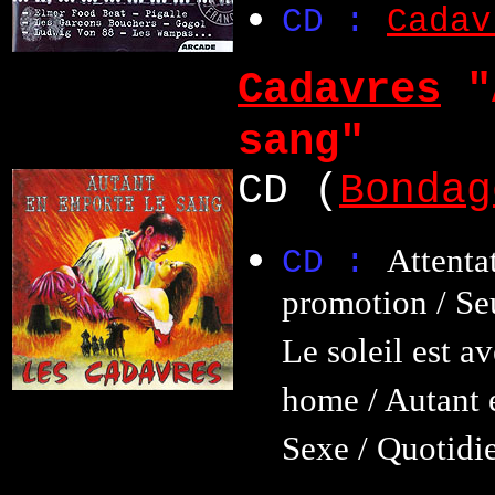
CD :
Cadav
Cadavres
"
sang"
CD (
Bondag
Attentat
CD :
promotion / Se
Le soleil est a
home / Autant e
Sexe / Quotidi