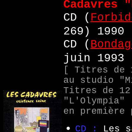
Cadavres "
CD (
Forbid
269) 1990
CD (
Bondag
juin 199
3
[ Titres de 
au studio "M
Titres de 12
"L'Olympia" 
en première 
CD :
Les s