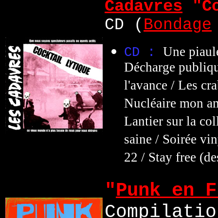
Cadavres
"
C
CD (
Bondage
Une piaule
CD :
Décharge publique
l'avance / Les cr
Nucléaire mon ami 
Lantier sur la col
saine / Soirée vin
22 / Stay free (d
"
Punk en F
Compilatio