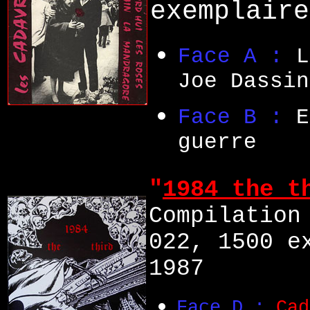
exemplaire
Face A :
L
Joe Dassin
Face B :
E
guerre
"
1984 the t
Compilation
022, 1500 e
1987
Face D :
Cad