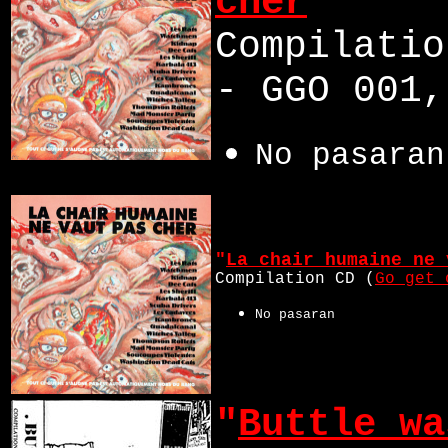
cher
"
Compilatio
- GGO 001,
No pasaran
"
La chair humaine ne 
Compilation CD (
Go get 
No pasaran
"
Buttle wa