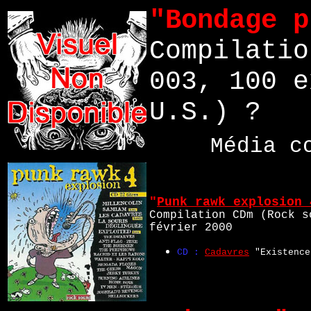
"Bondage p
Compilatio
003, 100 e
U.S.) ?
Média c
"
Punk rawk explosion 
Compilation CDm (Rock s
février 2000
CD :
Cadavres
"Existence