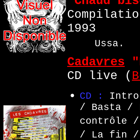
"Chaud bis
Compilatio
1993
Ussa.
Cadavres
"
CD live (
B
CD :
Intro
/ Basta / 
contrôle /
/ La fin /