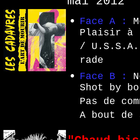
mai 2012
Face A :
M
Plaisir à 
/ U.S.S.A.
rade
Face B :
N
Shot by bo
Pas de com
A bout de 