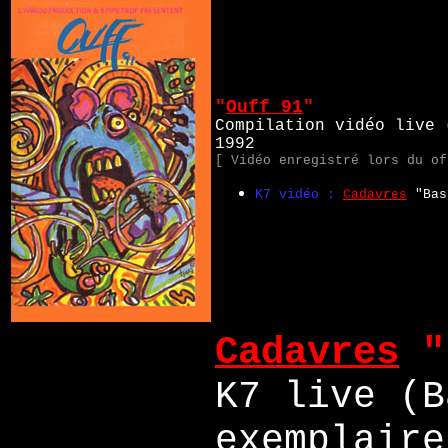
"
Ouff 91
"
Compilation vidéo live 
1992
[ Vidéo enregistré lors du of
K7 vidéo :
Cadavres
"Bas
Cadavres
"
K7 live (B
exemplaire