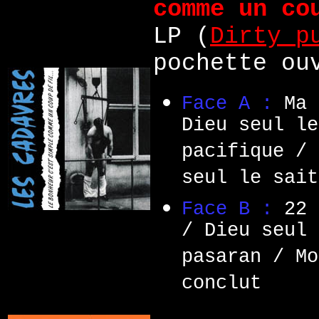
comme un co
LP (
Dirty p
pochette ou
Face A :
Ma 
Dieu seul le
pacifique / 
seul le sait
Face B :
22 
/ Dieu seul 
pasaran / Mo
conclut