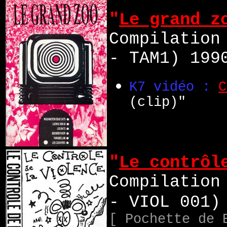
"
Le grand z
Compilation
- TAM1) 199
K7 vidéo :
C
(clip)"
"
Le contrôl
Compilation
- VIOL 001)
[ Pochette de 