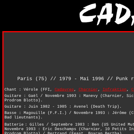
Paris (75) // 1979 - Mai 1996 // Punk r
Chant :
Vérole (FFI,
Cadavres
,
Charnier
,
Infraktion
,
C
Guitare :
Gaël / Novembre 1993 : Manevy (Charnier, Sic
Prodrom Blotto).
Guitare :
Juin 1982 - 1985 : Avenel (Death Trip).
Basse :
Magouille (F.F.I.) / Novembre 1993 : Jérôme (C
Bad lieutnants).
Batterie
:
Gilles / Septembre 1983 : Ben (US United Mu
Novembre 1993 : Eric Deschamps (Charnier, 10 Petits In
Prodrom Blotto) / Bertrand (Feast, Boxcan Bertha).