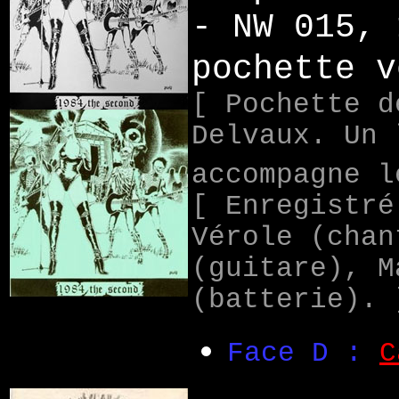
- NW 015, 
pochette v
[ Pochette d
Delvaux. Un 
accompagne l
[ Enregistré
Vérole (chan
(guitare), M
(batterie). 
Face D :
C