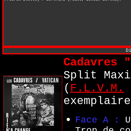
D
Cadavres "
Split Max
(
F.L.V.M.
exemplaire
Face A :
U