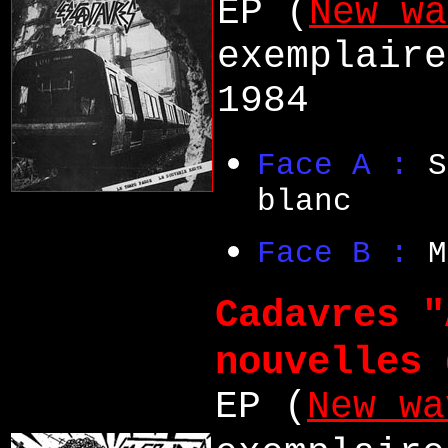
EP (
New wa
exemplaire
1984
Face A :
S
blanc
Face B :
M
Cadavres "
nouvelles 
EP (
New wa