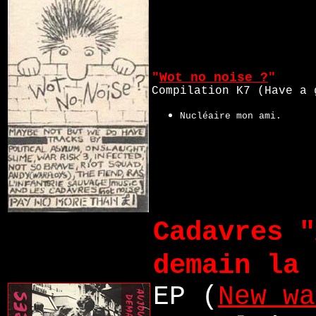
"
Wot no noise ?
"
Compilation K7 (Have a 
Nucléaire mon ami.
Cadavres "
demain la 
EP (
New wa