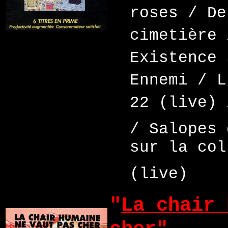
roses / De
cimetière 
Existence 
Ennemi / L
22 (live) 
/ Salopes
sur la co
(live)
"
La chair 